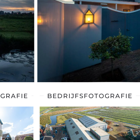
GRAFIE
BEDRIJFSFOTOGRAFIE