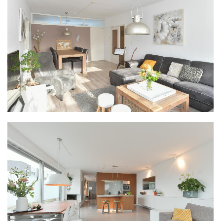
DETAILFOTO
DETAILFOTO