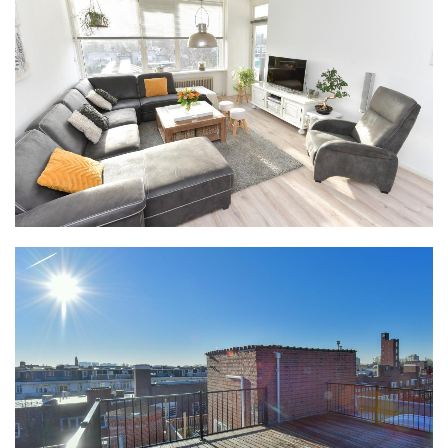
DETAILFOTO
DETAILFOTO