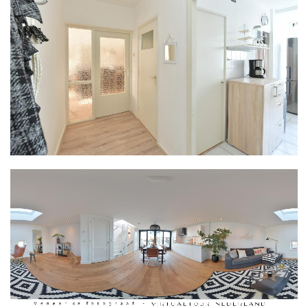
DETAILFOTO
DETAILFOTO