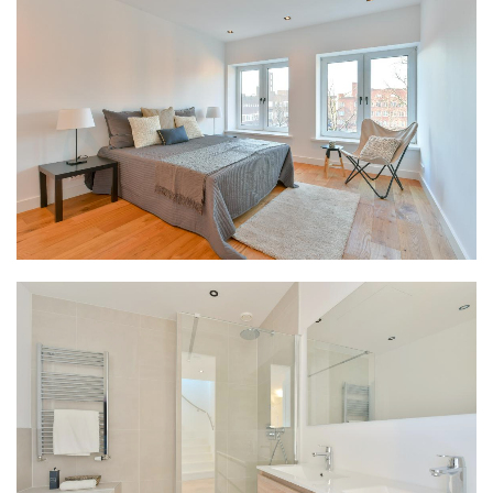
DETAILFOTO
DETAILFOTO