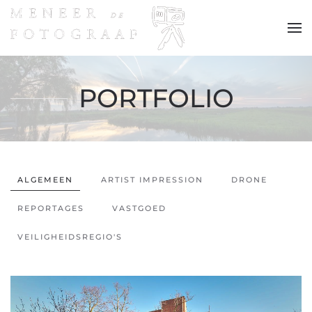
Terug naar hoofdinhoud
PORTFOLIO
ALGEMEEN
ARTIST IMPRESSION
DRONE
REPORTAGES
VASTGOED
VEILIGHEIDSREGIO'S