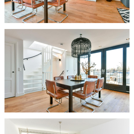
DETAILFOTO